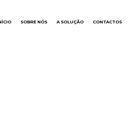
NÍCIO
SOBRE NÓS
A SOLUÇÃO
CONTACTOS
 a sua
s ao
o
no