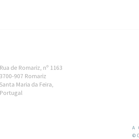
O + FACTORY / A Solução
ada!
0
s dos serviços Studio +
2023
y, criamos uma experiência
e que promete reinventar o
 da impressão para o…
Rua de Romariz, nº 1163
3700-907 Romariz
Santa Maria da Feira,
Portugal
A
© 