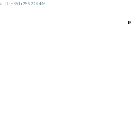
ra
(+351) 256 244 446
I
 / Centra
e serviço
a impressã
 no peque