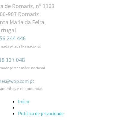
a de Romariz, nº 1163
00-907 Romariz
nta Maria da Feira,
rtugal
56 244 446
mada p/ rede fixa nacional
18 137 048
mada p/ rede móvel nacional
ales@wop.com.pt
çamentos e encomendas
Início
Contactos
Política de privacidade