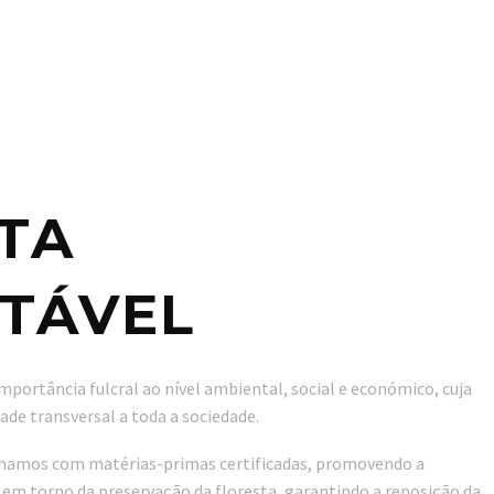
TA
TÁVEL
mportância fulcral ao nível ambiental, social e económico, cuja
de transversal a toda a sociedade.
lhamos com matérias-primas certificadas, promovendo a
 em torno da preservação da floresta, garantindo a reposição da