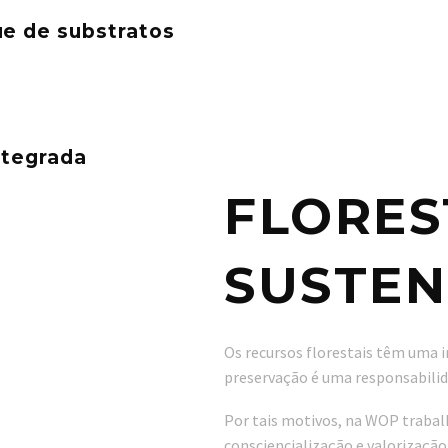
ue de substratos
ntegrada
FLORES
SUSTEN
Os recursos florestais têm uma i
preservação é uma responsabilida
Por tais motivos, na WOP traba
consciencialização e valorização