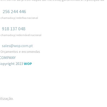
256 244 446
chamada p/ rede fixa nacional
918 137 048
chamada p/ rede móvel nacional
sales@wop.com.pt
Orçamentos e encomendas
COMPANY
Copyright 2023
WOP
ilização.