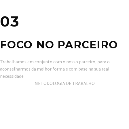
03
FOCO NO PARCEIRO
Trabalhamos em conjunto com o nosso parceiro, para o
aconselharmos da melhor forma e com base na sua real
necessidade.
METODOLOGIA DE TRABALHO