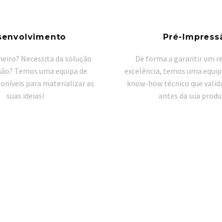
senvolvimento
Pré-Impress
heiro? Necessita da solução
De forma a garantir um r
mão? Temos uma equipa de
excelência, temos uma equi
poníveis para materializar as
know-how técnico que valida
suas ideias!
antes da sua produ