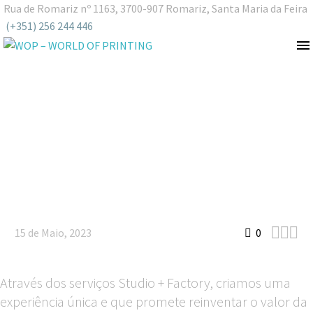
Rua de Romariz nº 1163, 3700-907 Romariz, Santa Maria da Feira
(+351) 256 244 446
STUDIO + FACTORY /
A Solução Integrada!



15 de Maio, 2023
0
Através dos serviços Studio + Factory, criamos uma
experiência única e que promete reinventar o valor da