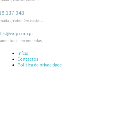
18 137 048
mada p/ rede móvel nacional
ales@wop.com.pt
çamentos e encomendas
Início
Contactos
Política de privacidade