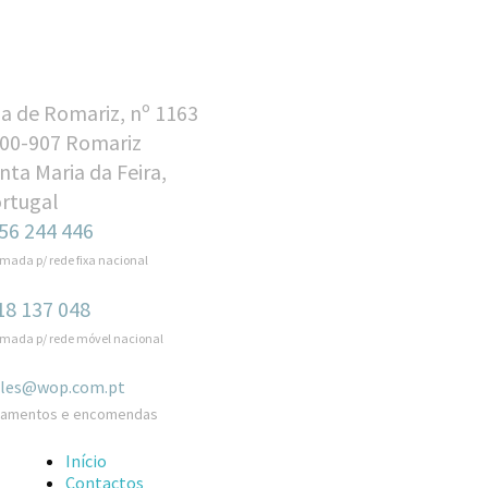
a de Romariz, nº 1163
00-907 Romariz
nta Maria da Feira,
rtugal
56 244 446
mada p/ rede fixa nacional
18 137 048
mada p/ rede móvel nacional
ales@wop.com.pt
çamentos e encomendas
Início
Contactos