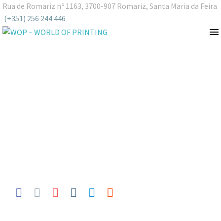
Rua de Romariz nº 1163, 3700-907 Romariz, Santa Maria da Feira
(+351) 256 244 446
Portfolio
Transformamos ideias em produtos. Colocamos mãos à obra.
Brochura A4